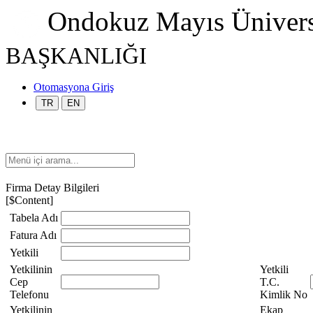
Ondokuz Mayıs Ünivers
BAŞKANLIĞI
Otomasyona Giriş
TR
EN
Firma Detay Bilgileri
[$Content]
Tabela Adı
Fatura Adı
Yetkili
Yetkilinin
Yetkili
Cep
T.C.
Telefonu
Kimlik No
Yetkilinin
Ekap