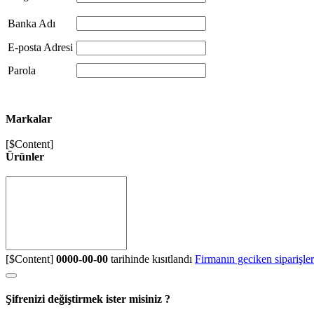
Banka Adı
E-posta Adresi
Parola
Markalar
[$Content]
Ürünler
[$Content]
0000-00-00
tarihinde kısıtlandı
Firmanın geciken siparişler
Şifrenizi değiştirmek ister misiniz ?