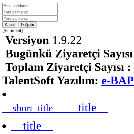
Kapat
Değiştir
[$Content]
Versiyon
1.9.22
Bugünkü Ziyaretçi Sayısı
Toplam Ziyaretçi Sayısı :
TalentSoft Yazılım:
e-BAP
__title__
__short_title__
__title__