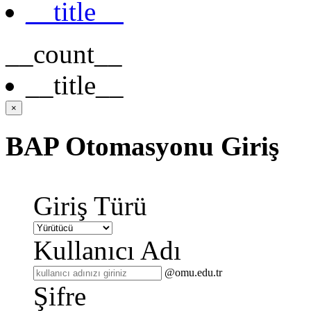
__title__
__count__
__title__
×
BAP Otomasyonu Giriş
Giriş Türü
Kullanıcı Adı
@omu.edu.tr
Şifre