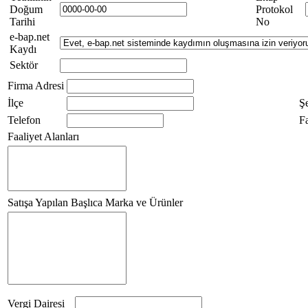
Doğum
Protokol
Tarihi
No
e-bap.net
Kaydı
Sektör
Firma Adresi
İlçe
Ş
Telefon
F
Faaliyet Alanları
Satışa Yapılan Başlıca Marka ve Ürünler
Vergi Dairesi